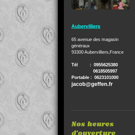
Aubervilliers
65 avenue des magasin
généraux
93300 Aubervilliers,France
Tél : 0955625380
0618505997
Portable : 0623101000
jacob@geffen.fr
Nos heures
d'ouverture