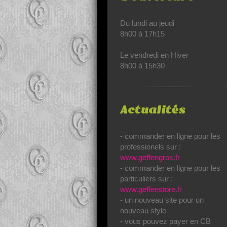
Du lundi au jeudi
8h00 à 17h15
Le vendredi en Hiver
8h00 à 15h30
Actualités
- commander en ligne pour les
professionels sur :
www.geffengros.fr
- commander en ligne pour les
particuliers sur :
www.geffenstore.fr
- un nouveau site pour un
nouveau style
- vous pouvez payer en CB