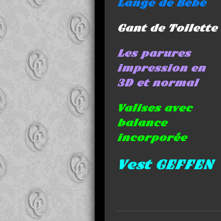
Lange de Bébé
Gant de Toilette
Les parures
impression en
3D et normal
Valises avec
balance
incorporée
Vest GEFFEN