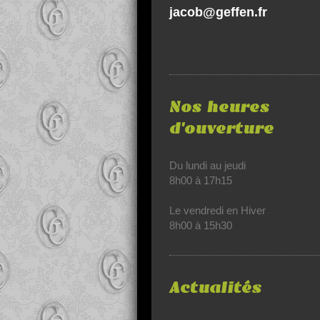
jacob@geffen.fr
Nos heures
d'ouverture
Du lundi au jeudi
8h00 à 17h15
Le vendredi en Hiver
8h00 à 15h30
Actualités