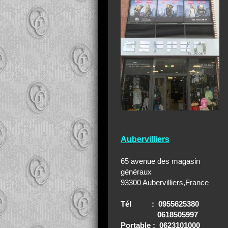
Aubervilliers
65 avenue des magasin
généraux
93300 Aubervilliers,France
Tél : 0955625380
0618505997
Portable : 0623101000