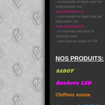
- commander en ligne pour les
professionels sur :
www.geffengros.fr
- commander en ligne pour les
particuliers sur :
www.geffenstore.fr
- un nouveau site pour un
nouveau style
- vous pouvez payer en CB
NOS PRODUITS:
SABOT
Baskets LED
Chiffons suisse