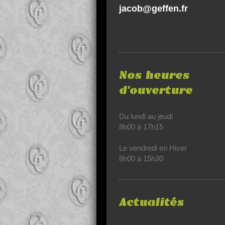
jacob@geffen.fr
Nos heures
d'ouverture
Du lundi au jeudi
8h00 à 17h15
Le vendredi en Hiver
8h00 à 15h30
Actualités