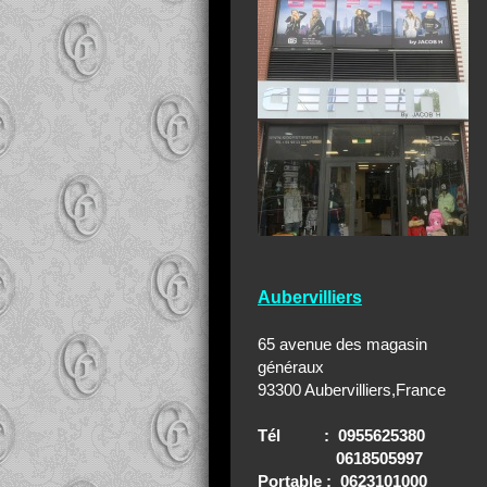
Aubervilliers
65 avenue des magasin
généraux
93300 Aubervilliers,France
Tél : 0955625380
0618505997
Portable : 0623101000