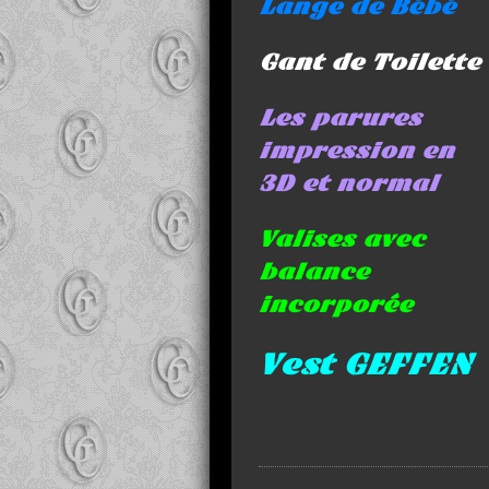
Lange de Bébé
Gant de Toilette
Les parures
impression en
3D et normal
Valises avec
balance
incorporée
Vest GEFFEN