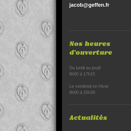
jacob@geffen.fr
Nos heures
d'ouverture
Du lundi au jeudi
8h00 à 17h15
Le vendredi en Hiver
8h00 à 15h30
Actualités