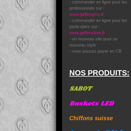
- commander en ligne pour les
professionels sur :
www.geffengros.fr
- commander en ligne pour les
particuliers sur :
www.geffenstore.fr
- un nouveau site pour un
nouveau style
- vous pouvez payer en CB
NOS PRODUITS:
SABOT
Baskets LED
Chiffons suisse