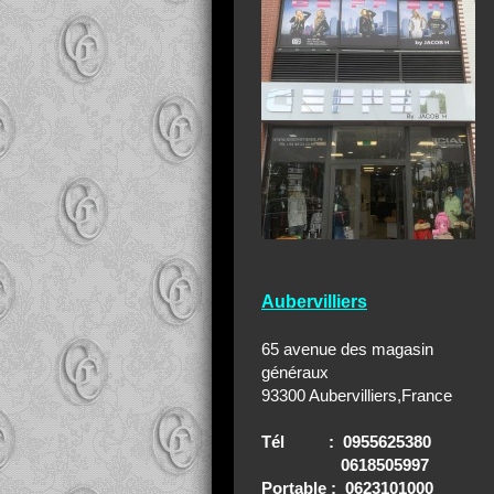
Aubervilliers
65 avenue des magasin
généraux
93300 Aubervilliers,France
Tél : 0955625380
0618505997
Portable : 0623101000